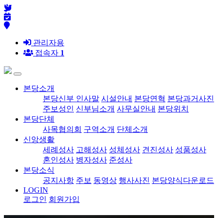
관리자용
접속자
1
본당소개
본당신부 인사말
시설안내
본당연혁
본당과거사진
주보성인
신부님소개
사무실안내
본당위치
본당단체
사목협의회
구역소개
단체소개
신앙생활
세례성사
고해성사
성체성사
견진성사
성품성사
혼인성사
병자성사
준성사
본당소식
공지사항
주보
동영상
행사사진
본당양식다운로드
LOGIN
로그인
회원가입