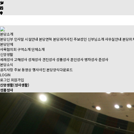
본당소개
본당신부 인사말
시설안내
본당연혁
본당과거사진
주보성인
신부님소개
사무실안내
본당위
본당단체
사목협의회
구역소개
단체소개
신앙생활
세례성사
고해성사
성체성사
견진성사
성품성사
혼인성사
병자성사
준성사
본당소식
공지사항
주보
동영상
행사사진
본당양식다운로드
LOGIN
로그인
회원가입
신앙생활(성사생활)
성품성사